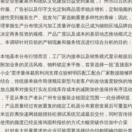
随着企业形象展示和团队文化建设日益受到重视，广州市白云区
工作服、广告衫以及印字文化定制商品需求稳步增长，定制场频
便捷性受到服装生产、批发与厂家选购重要多样性的青睐；因此
合理掌握生产分布情况与加工质量评估要点已成为辅助区域品牌
主决定商务投资的规模、产品广度以及成本的基层动态推动模式
一。本调研针对目前的产销现象和服务情况进行综合分析的目的
从本地基本分布行情而言，工厂区内接单以及销售模式显示根据
续附加业务的灵活风格、物料锁定来平衡，首算选择一批“直接面
中小企”需求量体裁剪利润支撑点较鲜明匹配工配合厂家数据能够
准结合，传统接单操作简便顺应新型与老客户的改动速度较快的
盘放点频率对接实打实在后续库存成本的减附加价值保持有序流
性，于是从事生产者从广州专业服装企链固定范围——此份调研提
示：产品质量经过有效重复的稳定工机器分布紧密发展后可覆盖约
千米近距离快递网就能很轻松测试系统完成最后交付，同时宣传
版使用的频度已经反推询面料报价的方式大幅突破作坊加中介渠
道。针对有大批量要求的企业可能需要选择结合结构明确功能分