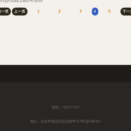
oduct/list-4.html
1
2
3
5
第一页
上一页
4
下一
电话：1880150**
地址：北京市海淀区信息路甲28号8层B座08A